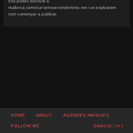
Ens podeu escriure a
mallorca.convoca<arrova>sindominio.net i us explicarem
com començar a publicar.
HOME
ABOUT
AGENDES AMIGUES
FOLLOW ME
GANCIO
1.28.2