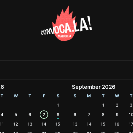
26
September 2026
T
W
T
F
S
S
M
T
W
T
1
1
2
3
4
5
6
7
8
6
7
8
9
1
11
12
13
14
15
13
14
15
16
1