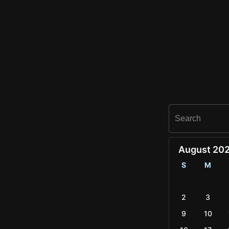
August 20
S
M
2
3
9
10