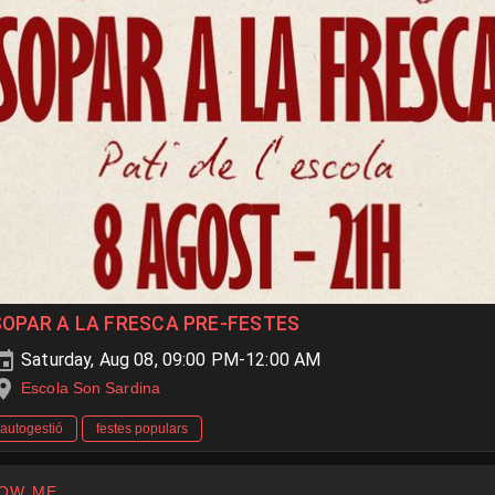
SOPAR A LA FRESCA PRE-FESTES
Saturday, Aug 08, 09:00 PM-12:00 AM
Escola Son Sardina
autogestió
festes populars
OW ME