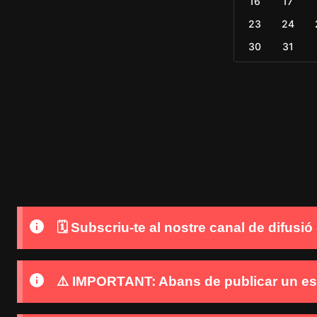
16
17
23
24
30
31
🗓️ Subscriu-te al nostre canal de difusi
⚠️ IMPORTANT: Abans de publicar un esd