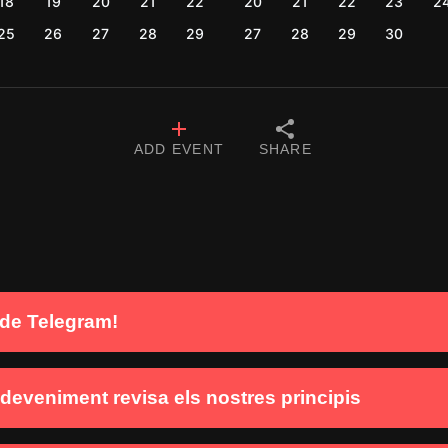
18
19
20
21
22
20
21
22
23
2
25
26
27
28
29
27
28
29
30
ADD EVENT
SHARE
ó de Telegram!
eveniment revisa els nostres principis