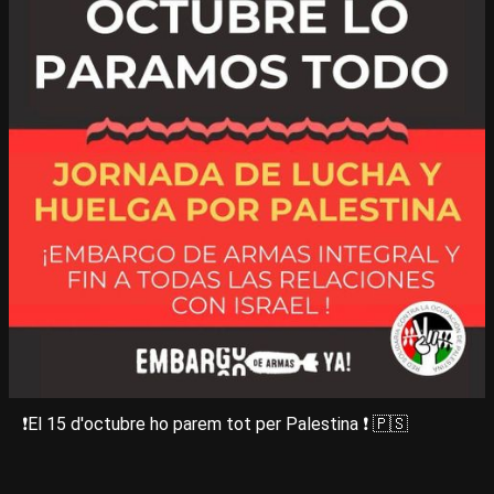
❗️El 15 d'octubre ho parem tot per Palestina ❗️ 🇵🇸