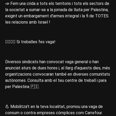
📣 Fem una crida a tots els territoris i tots els sectors de
la societat a sumar-se a la jornada de lluita per Palestina,
exigint un embargament d'armes integral i la fi de TOTES
les relacions amb Israel !
🙅‍♀️✊🏿 Si treballes fes vaga!
Diversos sindicats han convocat vaga general o han
anunciat aturs de dues hores i, al llarg d'aquests dies, més
organitzacions convocaran també en diverses comunitats
autònomes. Consulta amb el teu centre de treball i para
per Palestina 🇵🇸.
💪 Mobilitza't en la teva localitat, promou una vaga de
consum o contra empreses còmplices com Carrefour.