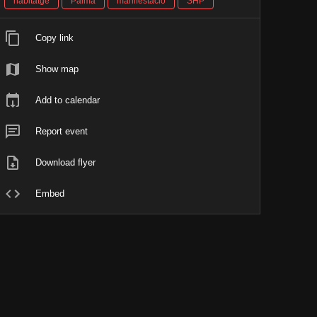
habitatge
Palma
manifestació
SHP
Copy link
Show map
Add to calendar
Report event
Download flyer
Embed