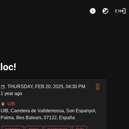
EN
lloc!
THURSDAY, FEB 20, 2025, 04:30 PM
1 year ago
UIB
UIB, Carretera de Valldemossa, Son Espanyol,
Palma, Illes Balears, 07122, España