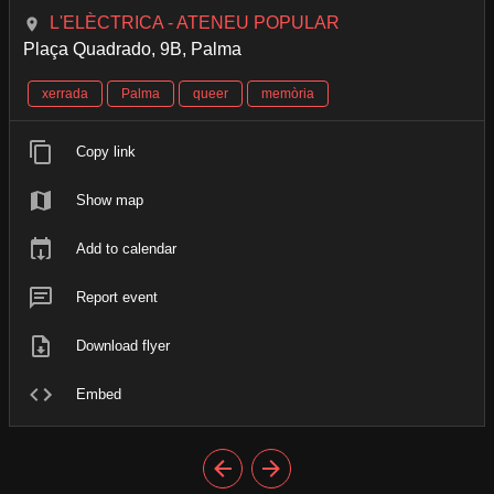
L'ELÈCTRICA - ATENEU POPULAR
Plaça Quadrado, 9B, Palma
xerrada
Palma
queer
memòria
Copy link
Show map
Add to calendar
Report event
Download flyer
Embed