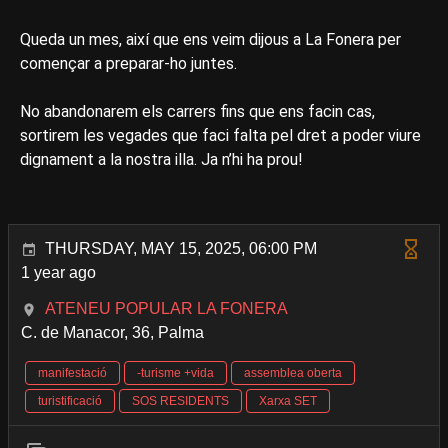
Queda un mes, així que ens veim dijous a La Fonera per
començar a preparar-ho juntes.
No abandonarem els carrers fins que ens facin cas,
sortirem les vegades que faci falta pel dret a poder viure
dignament a la nostra illa. Ja n’hi ha prou!
THURSDAY, MAY 15, 2025, 06:00 PM
1 year ago
ATENEU POPULAR LA FONERA
C. de Manacor, 36, Palma
manifestació
-turisme +vida
assemblea oberta
turistificació
SOS RESIDENTS
Xarxa SET