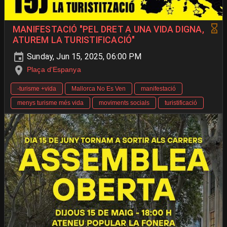
MANIFESTACIÓ "PEL DRET A UNA VIDA DIGNA,
ATUREM LA TURISTIFICACIÓ"
Sunday, Jun 15, 2025, 06:00 PM
Plaça d'Espanya
-turisme +vida
Mallorca No Es Ven
manifestació
menys turisme més vida
moviments socials
turistificació