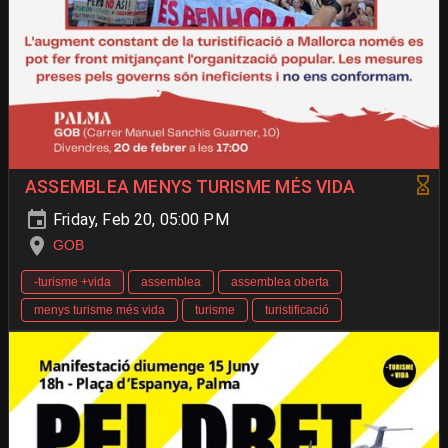
ASSEMBLEA MENYS TURISME MÉS VIDA
Friday, Feb 20, 05:00 PM
GOB
-turisme +vida
assemblea
assemblea oberta
menys turisme més vida
turisme
turistificació