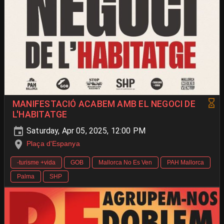
MANIFESTACIÓ ACABEM AMB EL NEGOCI DE
L'HABITATGE
Saturday, Apr 05, 2025, 12:00 PM
Plaça d'Espanya
-turisme +vida
GOB
Mallorca No Es Ven
PAH Mallorca
Palma
SHP