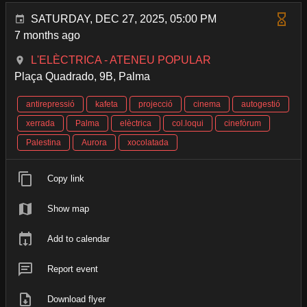
SATURDAY, DEC 27, 2025, 05:00 PM
7 months ago
L'ELÈCTRICA - ATENEU POPULAR
Plaça Quadrado, 9B, Palma
antirepressió
kafeta
projecció
cinema
autogestió
xerrada
Palma
elèctrica
col.loqui
cinefòrum
Palestina
Aurora
xocolatada
Copy link
Show map
Add to calendar
Report event
Download flyer