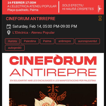
CINEFORUM ANTIRREPRE
Saturday, Feb 14, 05:00 PM-09:00 PM
L'Elèctrica - Ateneu Popular
Aurora
Palestina
Palma
antirrepre
aurorajoventut
autogestió