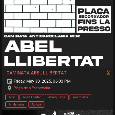
CAMINATA ABEL LLIBERTAT
Friday, May 30, 2025, 06:00 PM
Plaça de s'Escorxador
Abel
AbelLlibertat
Anarquisme
Anarquista
Antifeixista
Aurora