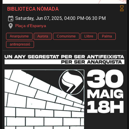
BIBLIOTECA NÒMADA
Saturday, Jun 07, 2025, 04:00 PM-06:30 PM
Plaça d'Espanya
Anarquisme
Aurora
Comunisme
Llibre
Palma
antirepressió