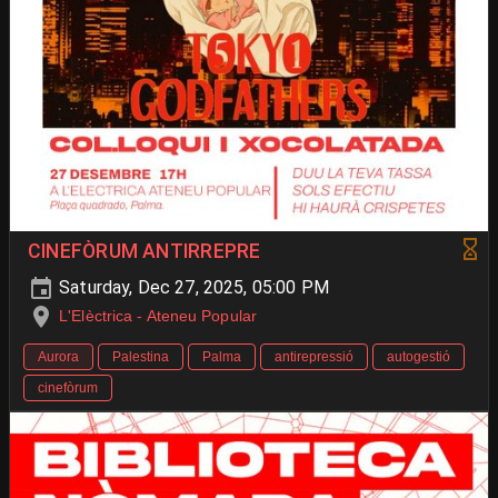
CINEFÒRUM ANTIRREPRE
Saturday, Dec 27, 2025, 05:00 PM
L'Elèctrica - Ateneu Popular
Aurora
Palestina
Palma
antirepressió
autogestió
cinefòrum