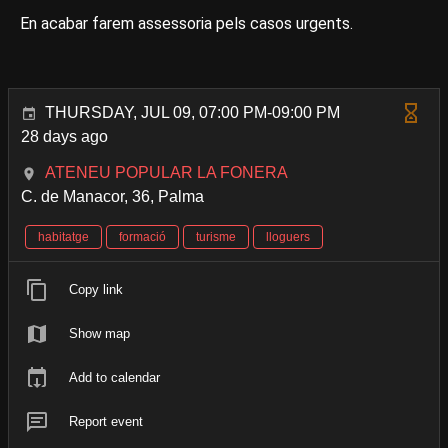
En acabar farem assessoria pels casos urgents.
THURSDAY, JUL 09, 07:00 PM-09:00 PM
28 days ago
ATENEU POPULAR LA FONERA
C. de Manacor, 36, Palma
habitatge
formació
turisme
lloguers
Copy link
Show map
Add to calendar
Report event