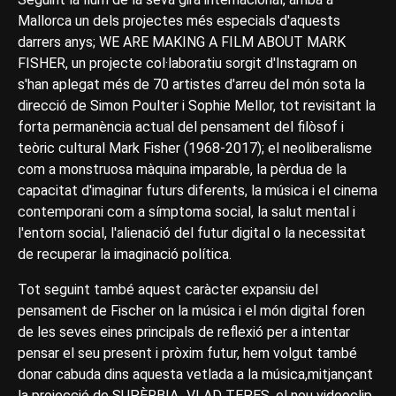
Mallorca un dels projectes més especials d'aquests
darrers anys; WE ARE MAKING A FILM ABOUT MARK
FISHER, un projecte col·laboratiu sorgit d'Instagram on
s'han aplegat més de 70 artistes d'arreu del món sota la
direcció de Simon Poulter i Sophie Mellor, tot revisitant la
forta permanència actual del pensament del filòsof i
teòric cultural Mark Fisher (1968-2017); el neoliberalisme
com a monstruosa màquina imparable, la pèrdua de la
capacitat d'imaginar futurs diferents, la música i el cinema
contemporani com a símptoma social, la salut mental i
l'entorn social, l'alienació del futur digital o la necessitat
de recuperar la imaginació política.
Tot seguint també aquest caràcter expansiu del
pensament de Fischer on la música i el món digital foren
de les seves eines principals de reflexió per a intentar
pensar el seu present i pròxim futur, hem volgut també
donar cabuda dins aquesta vetlada a la música,mitjançant
la projecció de SUPÈRBIA_VLAD TEPES, el nou videoclip