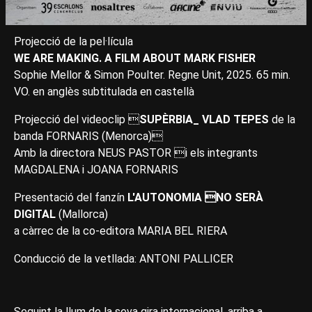
Projecció de la pel·lícula
WE ARE MAKING. A FILM ABOUT MARK FISHER
Sophie Mellor & Simon Poulter. Regne Unit, 2025. 65 min.
VO. en anglès subtitulada en castellà
Projecció del videoclip 
SUPÈRBIA_ VLAD TEPES
de la
banda FORNARIS (Menorca)
Amb la directora NEUS PASTOR i els integrants
MAGDALENA i JOANA FORNARIS
Presentació del fanzín
L'AUTONOMIA NO SERÀ
DIGITAL
(Mallorca)
a càrrec de la co-editora MARIA BEL RIERA
Conducció de la vetllada: ANTONI PALLICER
Seguint la llum de la seva gira internacional, arriba a