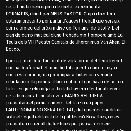
de la banda menorquina de metal experimental
FORNARIS, dirigit per NEUS PASTOR. Grup i directora
estaran presents per parlar d'aquest treball que serveix
com a pròleg del pròxim disc de Fornaris, de títol VII, el
diari de camp musical d'una trobada molt propera amb La
Taula dels VII Pecats Capitals de Jheronimus Van Aken, El
Bosco.
I per a parlar des d'un punt de vista crític del terratrèmol
que ha desfermat el món digital aquests darrers anys i
que ja va començar a preocupar a Fisher una vegada
diluïda aquella primera il·lusió sobre el que havia de ser un
futur en què els mitjans digitals havíem d'estar al servei
de la humanitat i no al revés, MARIA BEL RIERA
presentarà el primer número del fanzín en paper
L'AUTONOMIA NO SERÀ DIGITAL, del que n'és coeditora
sota el segell editorial de la publicació Nosaltres, on es
presenten un recull de lectures per pensar com ens
travessen les noves tecnologies i com han canviat el món