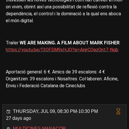
on vivim, obrint així una possibilitat de reflexió contra la
dependència, el control i la dominació a la qual ens aboca
el món digital.
Trailer
WE ARE MAKING. A FILM ABOUT MARK FISHER
:
https://youtu.be/f3OFSM9xHJQ?si=AnjrCQazOnt7-Ngb
Aportació general: 6 €. Amics de 39 escalons: 4 €
Organitzen: 39 escalons i Nosaltres. Col·laboren: Aficine,
Enviu i Federació Catalana de Cineclubs
THURSDAY, JUL 09, 08:30 PM-10:30 PM
27 days ago
MULTICINES MANACOR