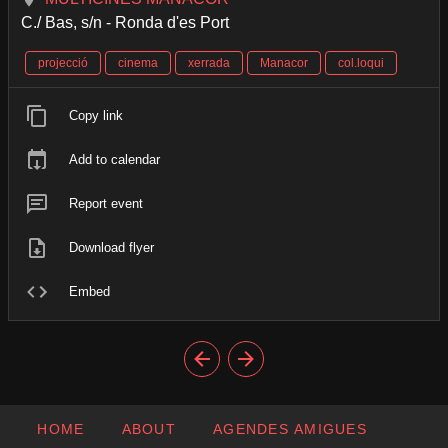
C./ Bas, s/n - Ronda d'es Port
projecció
cinema
xerrada
Manacor
col.loqui
Copy link
Add to calendar
Report event
Download flyer
Embed
HOME
ABOUT
AGENDES AMIGUES