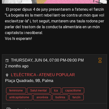
El proper dijous 4 de juny presentarem a l'ateneu el fanzín
"La bogeria és la ment rebel·lant-se contra un món que vol
esclavitzar-la" i, tot seguit, muntarem una taula rodona per
parlar del trastorn de la conducta alimentària en un món
capitalista i neoliberal.
Vos hi esperam!
THURSDAY, JUN 04, 07:00 PM-09:00 PM
2 months ago
L'ELÈCTRICA - ATENEU POPULAR
Plaça Quadrado, 9B, Palma
feminisme
Salut mental
tca
capacitisme
anticapitalisme
anorèxia
bulímia
fanzín