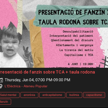
resentació de fanzín sobre TCA + taula rodona
Thursday, Jun 04, 07:00 PM-09:00 PM
L'Elèctrica - Ateneu Popular
Salut mental
anorèxia
anticapitalisme
bulímia
capacitisme
fanzín