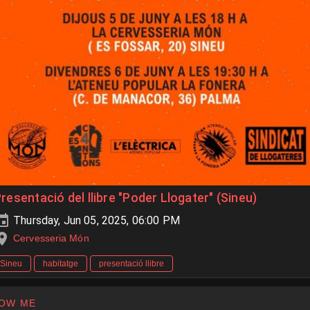
resentació del llibre "Poder Llogater" (Sineu)
Thursday, Jun 05, 2025, 06:00 PM
Cervesseria Món
Sineu
habitatge
presentació llibre
OW ME