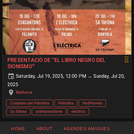
PRESENTACIÓ DE ''EL LIBRO NEGRO DEL
SIONISMO''
Saturday, Jul 19, 2025, 12:00 PM → Sunday, Jul 20,
2025
Mallorca
Ciutadans per Palestina
Palestina
RedPlaneta
Sa Tafona
antiimperialisme
elèctrica
HOME
ABOUT
AGENDES AMIGUES