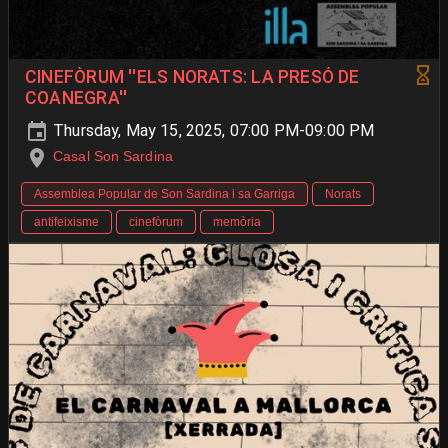
CINEFÒRUM ''ELS NORATS: LA PRESÓ DE
COANEGRA''
Thursday, May 15, 2025, 07:00 PM-09:00 PM
Casal Son Sardina
Assemblea Popular de Son Sardina i sa Garriga
Norats
antifeixisme
cinefòrum
memòria