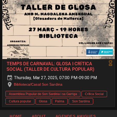
TEMPS DE CARNAVAL: GLOSA I CRÍTICA
SOCIAL (TALLER DE CULTURA POPULAR)
Thursday, Mar 27, 2025, 07:00 PM-09:00 PM
Biblioteca/Casal Son Sardina
Assemblea Popular de Son Sardina i sa Garriga
Crítica Social
Cultura popular
Glosa
Palma
Son Sardina
HOME
ABOUT
AGENDES AMIGUES