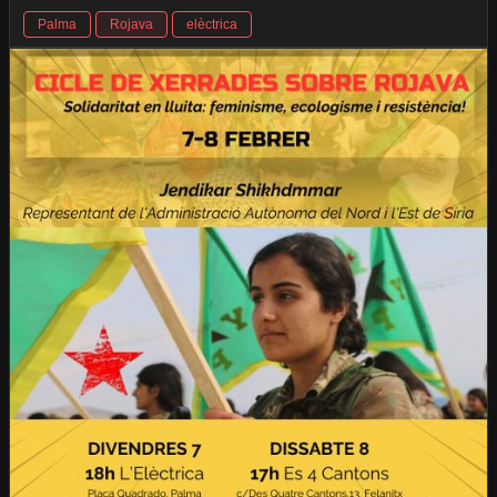
Palma
Rojava
elèctrica