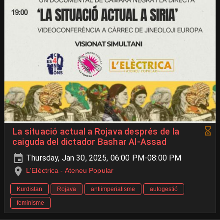
La situació actual a Rojava després de la
caiguda del dictador Bashar Al-Assad
Thursday, Jan 30, 2025, 06:00 PM-08:00 PM
L'Elèctrica - Ateneu Popular
Kurdistan
Rojava
antiimperialisme
autogestió
feminisme