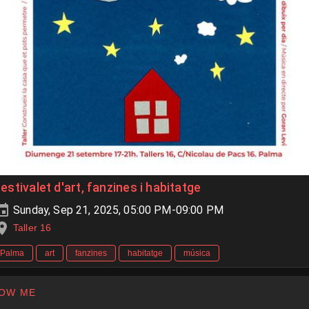
estivalet d'art, fanzines i habitatge
Sunday, Sep 21, 2025, 05:00 PM-09:00 PM
Taller 16
Palma
art
fanzines
habitatge
música
OW ME