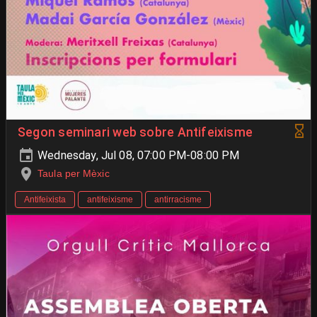
Segon seminari web sobre Antifeixisme
Wednesday, Jul 08, 07:00 PM-08:00 PM
Taula per Mèxic
Antifeixista
antifeixisme
antirracisme