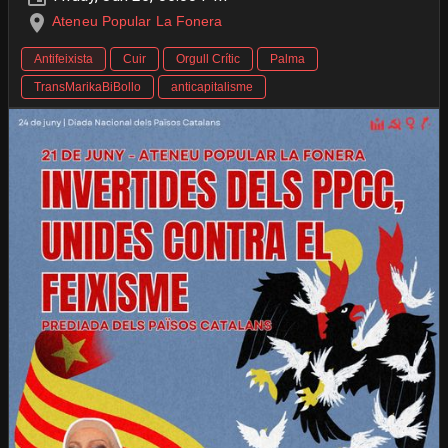
Ateneu Popular La Fonera
Antifeixista
Cuir
Orgull Crític
Palma
TransMarikaBiBollo
anticapitalisme