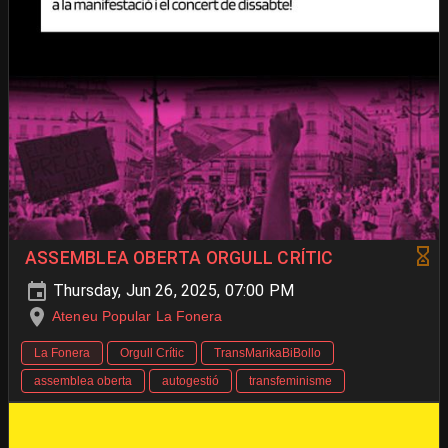
ASSEMBLEA OBERTA ORGULL CRÍTIC
Thursday, Jun 26, 2025, 07:00 PM
Ateneu Popular La Fonera
La Fonera
Orgull Crític
TransMarikaBiBollo
assemblea oberta
autogestió
transfeminisme