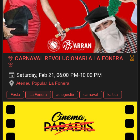
🎊 CARNAVAL REVOLUCIONARI A LA FONERA
🎊
Saturday, Feb 21, 06:00 PM-10:00 PM
Ateneu Popular La Fonera
Festa
La Fonera
autogestió
carnaval
kafeta