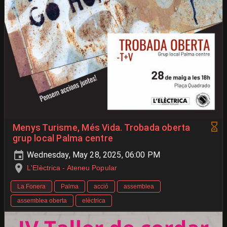
Menys Turisme, Més Vida. Trobada oberta
grup local Palma centre
Wednesday, May 28, 2025, 06:00 PM
L'Elèctrica - Ateneu Popular
La Fonera
Palma
acció
assemblea
assemblea oberta
elèctrica