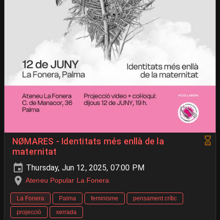
NØMARES - Identitats més enllà de la
maternitat
Thursday, Jun 12, 2025, 07:00 PM
Ateneu Popular La Fonera
La Fonera
Palma
feminisme
pensament crític
projecció
xerrada