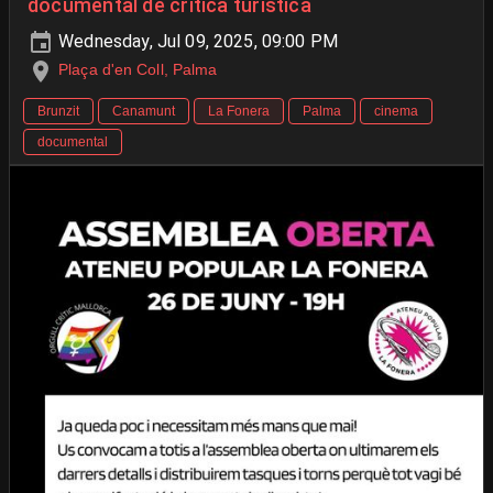
documental de crítica turística
Wednesday, Jul 09, 2025, 09:00 PM
Plaça d'en Coll, Palma
Brunzit
Canamunt
La Fonera
Palma
cinema
documental