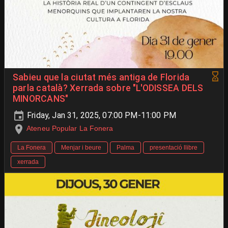
Sabieu que la ciutat més antiga de Florida
parla català? Xerrada sobre "L'ODISSEA DELS
MINORCANS"
Friday, Jan 31, 2025, 07:00 PM-11:00 PM
Ateneu Popular La Fonera
La Fonera
Menjar i beure
Palma
presentació llibre
xerrada