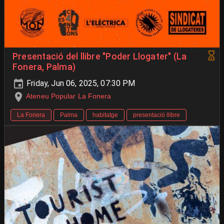
Presentació del llibre "Poder Llogater" (La
Fonera, Palma)
Friday, Jun 06, 2025, 07:30 PM
Ateneu Popular La Fonera
La Fonera
Palma
habitatge
presentació llibre