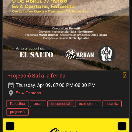
Projecció Sal a la ferida
Thursday, Apr 09, 07:00 PM-08:30 PM
Es 4 Cantons
Palestina
arran
documental
ecologisme
felanitx
projecció