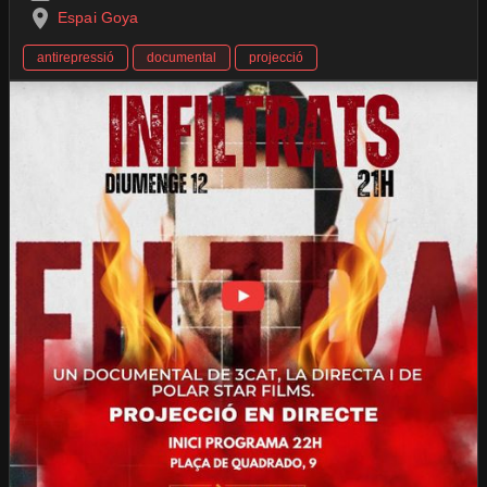
Espai Goya
antirepressió
documental
projecció