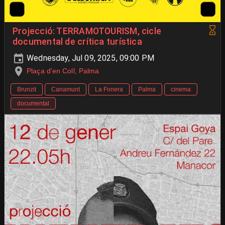
Projecció: TERRAMOTOURISM, cicle
documental de crítica turística
Wednesday, Jul 09, 2025, 09:00 PM
Plaça d'en Coll, Palma
Brunzit
Canamunt
La Fonera
Palma
cinema
documental