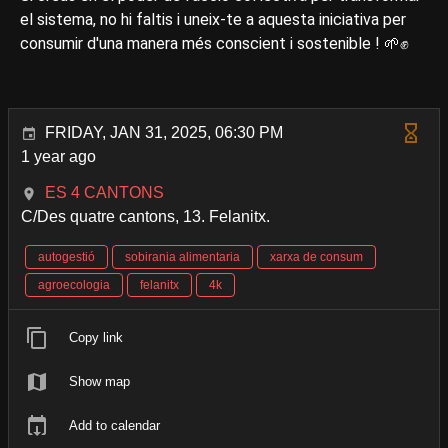
el sistema, no hi faltis i uneix-te a aquesta iniciativa per
consumir d'una manera més conscient i sostenible ! 🌱✊
FRIDAY, JAN 31, 2025, 06:30 PM
1 year ago
ES 4 CANTONS
C/Des quatre cantons, 13. Felanitx.
autogestió
sobirania alimentaria
xarxa de consum
agroecologia
felanitx
4k
Copy link
Show map
Add to calendar