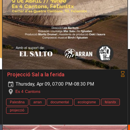
Projecció Sal a la ferida
Thursday, Apr 09, 07:00 PM-08:30 PM
Es 4 Cantons
Palestina
arran
documental
ecologisme
felanitx
projecció