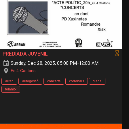
PREDIADA JUVENIL
Sunday, Dec 28, 2025, 05:00 PM-12:00 AM
Es 4 Cantons
arran
autogestió
concerts
correbars
diada
felanitx