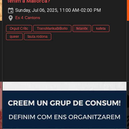
tenim a Mallorca?
Sunday, Jul 06, 2025, 11:00 AM-02:00 PM
Es 4 Cantons
Orgull Crític
TransMarikaBiBollo
felanitx
kafeta
queer
taula rodona