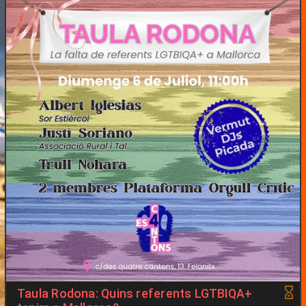
Taula Rodona: Quins referents LGTBIQA+