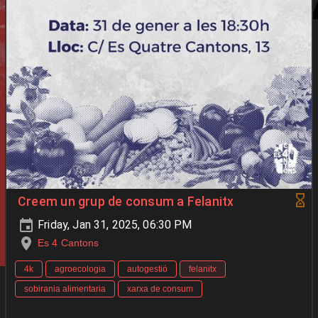
Creem un grup de consum a Felanitx
Friday, Jan 31, 2025, 06:30 PM
Es 4 Cantons
4k
agroecologia
autogestió
felanitx
sobirania alimentaria
xarxa de consum