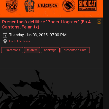
Presentació del llibre "Poder Llogater" (Es 4
Cantons, Felanitx)
Tuesday, Jun 03, 2025, 07:00 PM
Es 4 Cantons
Es4cantons
felanitx
habitatge
presentació llibre