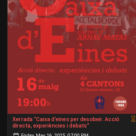
Xerrada “Caixa d’eines per desobeir. Acció
directa, experiències i debats”
Friday, May 16, 2025, 07:00 PM