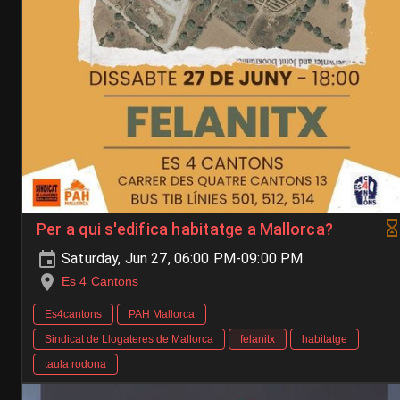
Per a qui s'edifica habitatge a Mallorca?
Saturday, Jun 27, 06:00 PM-09:00 PM
Es 4 Cantons
Es4cantons
PAH Mallorca
Sindicat de Llogateres de Mallorca
felanitx
habitatge
taula rodona